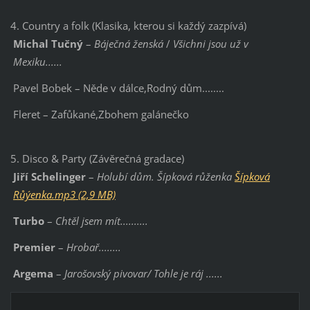
4. Country a folk (Klasika, kterou si každý zazpívá)
Michal Tučný
–
Báječná ženská
/
Všichni jsou už v
Mexiku......
Pavel Bobek – Něde v dálce,Rodný dům........
Fleret – Zafůkané,Zbohem galánečko
5. Disco & Party (Závěrečná gradace)
Jiří Schelinger
–
Holubí dům. Šípková růženka
Šípková
Růýenka.mp3 (2,9 MB)
Turbo
–
Chtěl jsem mít..........
Premier
–
Hrobař........
Argema
–
Jarošovský pivovar/ Tohle je ráj ......