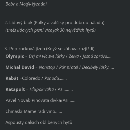
Bobr a Motýl-Vyznání.
2. Lidový blok (Polky a valčíky pro dobrou náladu)
(směs lidových písní více jak 30 největších hytů)
3. Pop-rocková jízda (Když se zábava rozjíždí)
Olympic
–
Dej mi víc své lásky
/
Želva
/
Jasná zpráva....
Michal David
–
Nonstop
/
Pár přátel
/
Decibely lásky.....
Kabát
–Coloredo /
Pohoda.......
Katapult
–
Hlupák váhá
/ Až ........
Pavel Novák-Pihovatá dívka/Asi......
Chinaski-Máme rádi víno......
Aspousty dalších oblíbených hytů .