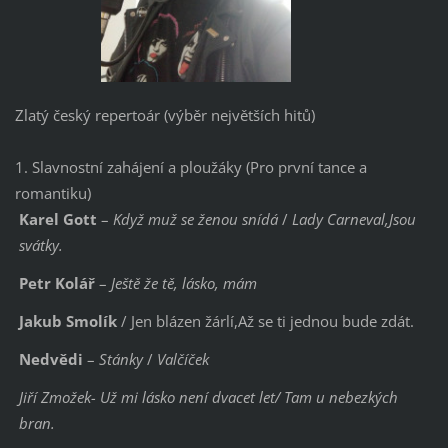
Zlatý český repertoár (výběr největších hitů)
1. Slavnostní zahájení a ploužáky (Pro první tance a
romantiku)
Karel Gott
–
Když muž se ženou snídá
/
Lady Carneval,Jsou
svátky.
Petr Kolář
–
Ještě že tě, lásko, mám
Jakub Smolík
/ Jen blázen žárlí,Až se ti jednou bude zdát.
Nedvědi
–
Stánky
/
Valčíček
Jiří Zmožek- Už mi lásko není dvacet let/ Tam u nebezkých
bran.