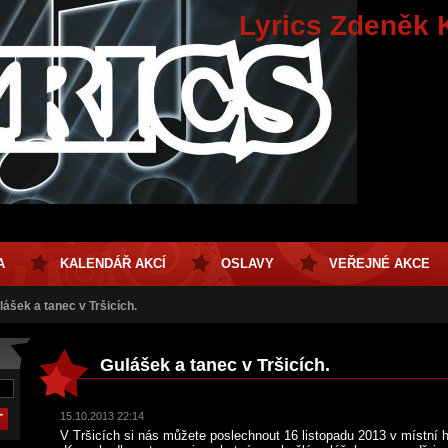
Lyrics Zdeněk 
A
KALENDÁŘ AKCÍ
OSLAVY
VEŘEJNÉ AKCE
lášek a tanec v Tršicích.
Gulášek a tanec v Tršicích.
15.10.2013 22:14
V Tršicích si nás můžete poslechnout 16 listopadu 2013 v místn