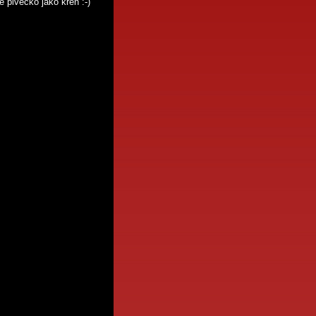
 pivečko jako křen :-)