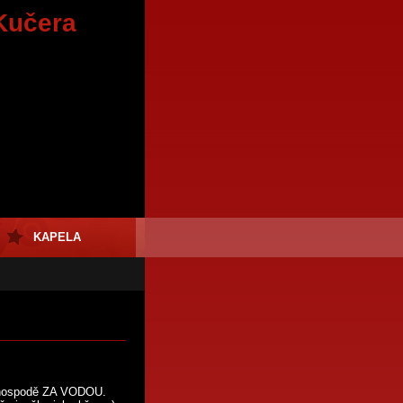
Kučera
KAPELA
í hospodě ZA VODOU.