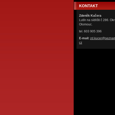
KONTAKT
Zdeněk Kučera
Lutín na sídlišti č 286. Okr
Olomouc.
tel. 603 905 396
E-mail:
zd.kucer
@seznam
cz