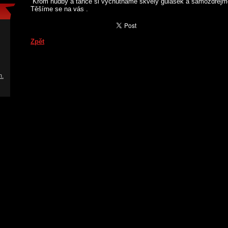
Krom hudby a tance si vychutnáme skvělý gulášek a samozdřejmě
Těšíme se na vás .
Zpět
.