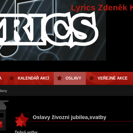
Lyrics Zdeněk 
A
KALENDÁŘ AKCÍ
OSLAVY
VEŘEJNÉ AKCE
lavy
Oslavy živozni jubilea,svatby
Dobrá volba: