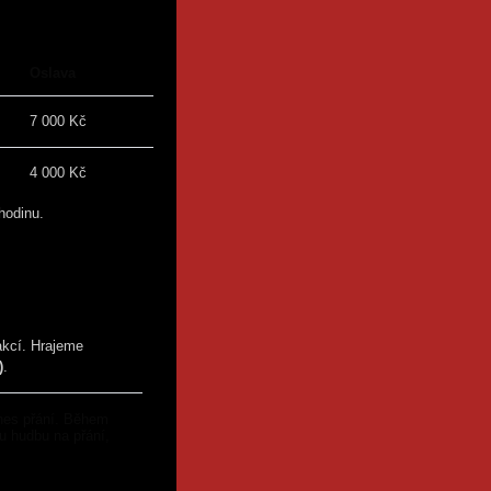
Oslava
Svatba
7 000 Kč
14 000 Kč
4 000 Kč
7 000 Kč
hodinu.
akcí. Hrajeme
)
.
nes přání. Během
 hudbu na přání,