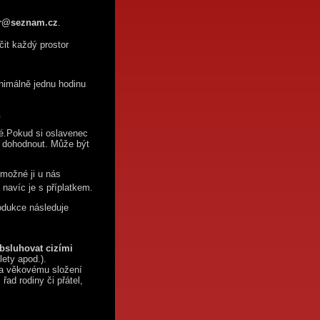
er@seznam.cz
.
čit každý prostor
nimálně jednu hodinu
.
é.
Pokud si oslavenec
y dohodnout. Může být
 možné ji u nás
navíc je s příplatkem.
rodukce následuje
bsluhovat cizími
lety apod.).
 a věkovému složení
řad rodiny či přátel,