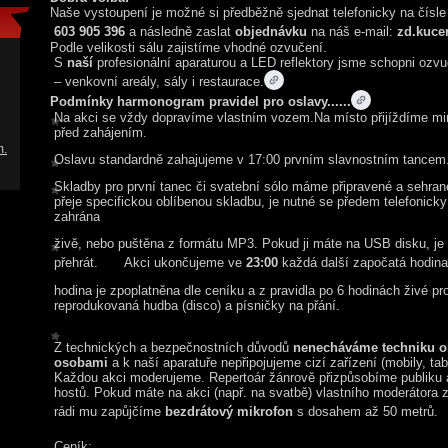
Naše vystoupení je možné si předběžně sjednat telefonicky na čísle
603 905 396
a následně zaslat
objednávku
na náš e-mail:
zd.kuc
Podle velikosti sálu zajistíme vhodné ozvučení.
S
naší
profesionální aparaturou a LED reflektory jsme schopni ozvu
– venkovní areály, sály i restaurace.
Podmínky harmonogram pravidel pro oslavy......
Na akci se vždy dopravíme vlastním vozem.
Na místo přijíždíme mi
před zahájením.
.
Oslavu standardně zahajujeme v 17:00 prvním slavnostním tancem
Skladby pro první tanec či svatební sólo máme připravené a sehran
přeje specifickou oblíbenou skladbu,
je nutné se předem telefonick
zahrána
živě, nebo puštěna z formátu MP3. Pokud ji máte na USB disku, j
e
přehrát.
Akci ukončujeme ve
23:00
každá další započatá hodina 
hodina je zpoplatněna dle ceníku a z pravidla po 6 hodinách živé p
reprodukovaná hudba (disco) a písničky na přání.
Z technických a bezpečnostních důvodů
nenecháváme techniku o
osobami
a k naší aparatuře nepřipojujeme cizí zařízení (mobily, tab
Každou akci moderujeme. Repertoár žánrově přizpůsobíme publiku
hostů. Pokud máte na akci (např. na svatbě) vlastního moderátora z 
rádi mu zapůjčíme
bezdrátový mikrofon
s dosahem až 50 metrů.
Ceník: