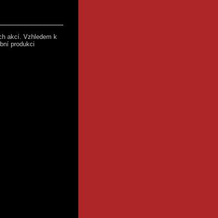
ích akcí. Vzhledem k
ební produkci