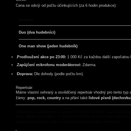
Cena se odvíjí od počtu účinkujících (za 6 hodin produkce):
Sestava
Duo (dva hudebníci)
One man show (jeden hudebník)
Prodloužení akce po 23:00:
1 000 Kč za každou další započatou 
Zapůjčení mikrofonu moderátorovi:
Zdarma.
Doprava:
Dle dohody (podle počtu km).
Repertoár:
Máme vlastní sehraný a osvědčený repertoár vhodný pro tento typ 
žánry:
pop, rock, country
a na přání také
lidové písně (dechovku
Mikrofony zapůjčujeme pouze po předchozí dohodě, např. pro před
akce děláme přestávky, ve kterých můžeme pouštět reprodukovanou
pokud tyto skladby nejsou součástí našeho živého repertoáru.