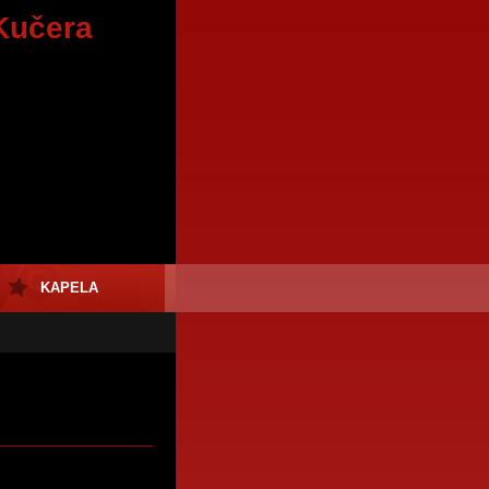
Kučera
KAPELA