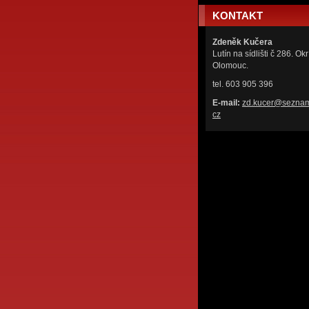
KONTAKT
Zdeněk Kučera
Lutín na sídlišti č 286. Okr
Olomouc.
tel. 603 905 396
E-mail:
zd.kucer
@seznam
cz